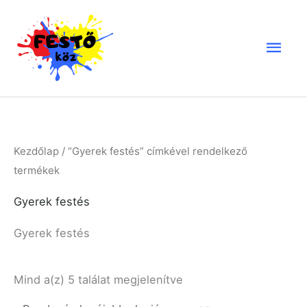
Skip
Mai
to
Men
content
Sorted
Kezdőlap
/ “Gyerek festés” címkével rendelkező
by
latest
termékek
Gyerek festés
Gyerek festés
Mind a(z) 5 találat megjelenítve