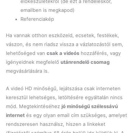
előkészületekről (de ezt a rendeléskor,
emailben is megkapod)
Referenciakép
Ha vannak otthon eszközeid, ecsetek, festékek,
vászon, és nem riadsz vissza a vázlatozástól sem,
lehetőséged van
csak a videós
hozzáférés, vagy
igényeidnek megfelelő
utánrendelő csomag
megvásárlására is.
A videó HD minőségű, lejátszása csak interneten
keresztül lehetséges, letöltésére egyáltalán nincs
mód. Megtekintéséhez
jó minőségű szélessávú
internet
és egy olyan email cím szükséges, amelyet
rendszeresen használsz, hiszen a linkeket
(fizetéstől számítva 48 órán belül) ide küldjük ki. A