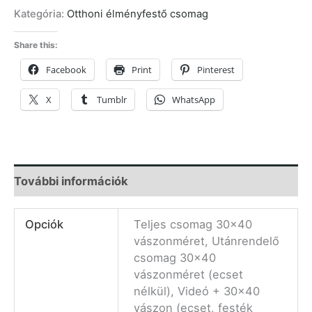
Kategória:
Otthoni élményfestő csomag
Share this:
Facebook
Print
Pinterest
X
Tumblr
WhatsApp
További információk
Opciók
Teljes csomag 30×40
vászonméret, Utánrendelő
csomag 30×40
vászonméret (ecset
nélkül), Videó + 30×40
vászon (ecset, festék