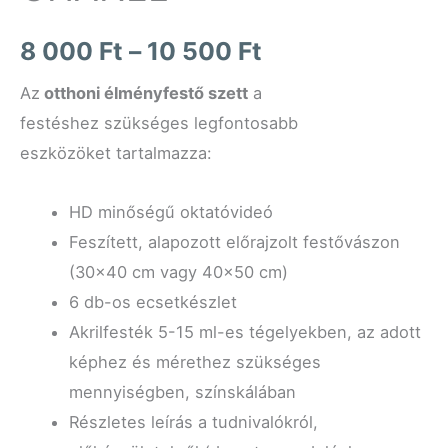
8 000
Ft
–
10 500
Ft
Az
otthoni
élményfestő szett
a
festéshez szükséges legfontosabb
eszközöket tartalmazza:
HD minőségű oktatóvideó
Feszített, alapozott előrajzolt festővászon
(30×40 cm vagy 40×50 cm)
6 db-os ecsetkészlet
Akrilfesték 5-15 ml-es tégelyekben, az adott
képhez és mérethez szükséges
mennyiségben, színskálában
Részletes leírás a tudnivalókról,