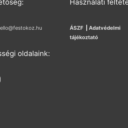
etőség:
Használati feltét
ello@festokoz.hu
ÁSZF
|
Adatvédelmi
tájékoztató
ségi oldalaink: