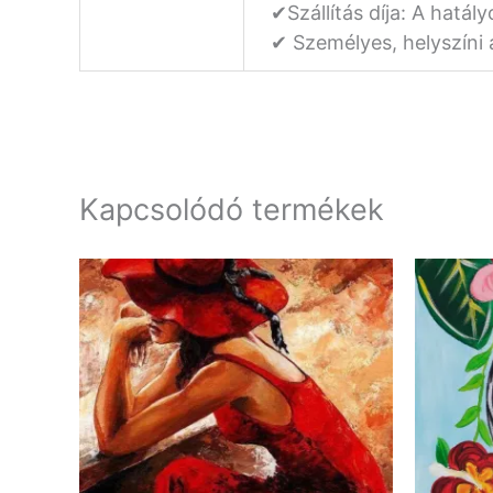
✔Szállítás díja: A hatály
✔ Személyes, helyszíni 
Kapcsolódó termékek
Ártartomány:
Ennek
8
a
000 Ft
-
terméknek
10
500 Ft
több
variációja
van.