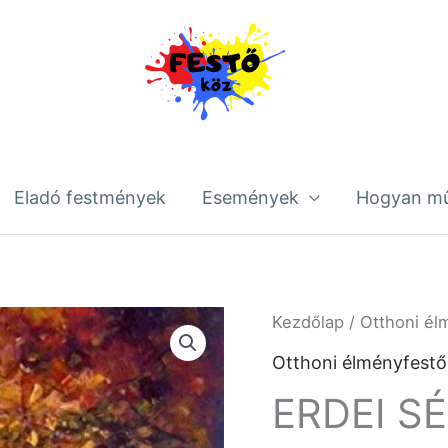
Eladó festmények
Események
Hogyan mű
ERDEI
Kezdőlap
/
Otthoni él
SÉTA
Otthoni élményfest
mennyiség
ERDEI S