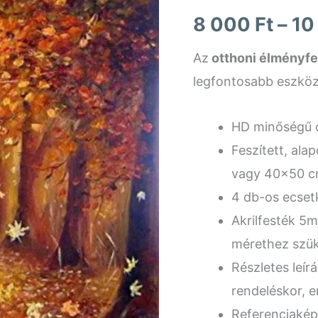
8 000
Ft
–
10
Az
otthoni
élményfe
legfontosabb eszköz
HD minőségű 
Feszített, ala
vagy 40×50 c
4 db-os ecset
Akrilfesték 5m
mérethez szük
Részletes leírá
rendeléskor, 
Referenciakép