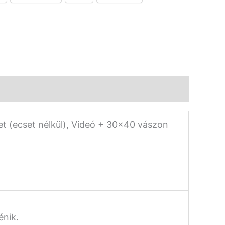
 (ecset nélkül), Videó + 30×40 vászon
énik.