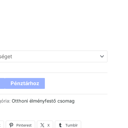
Pénztárhoz
ória:
Otthoni élményfestő csomag
t
Pinterest
X
Tumblr