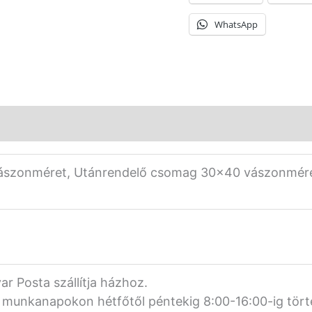
WhatsApp
ászonméret, Utánrendelő csomag 30×40 vászonméret
 Posta szállítja házhoz.
k munkanapokon hétfőtől péntekig 8:00-16:00-ig tört