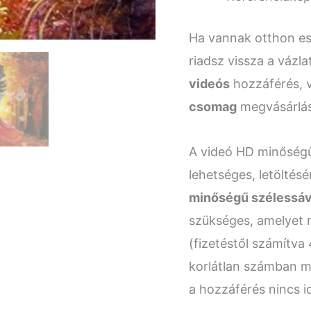
Ha vannak otthon es
riadsz vissza a vázl
videós
hozzáférés, 
csomag
megvásárlás
A videó HD minőségű,
lehetséges, letöltés
minőségű szélessáv
szükséges, amelyet r
(fizetéstől számítva 
korlátlan számban me
a hozzáférés nincs i