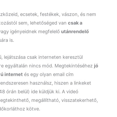
zközeid, ecsetek, festékek, vászon, és nem
atozástól sem, lehetőséged van
csak a
vagy igényeidnek megfelelő
utánrendelő
ára is.
 lejátszása csak interneten keresztül
ére egyáltalán nincs mód. Megtekintéséhez
jó
ú internet
és egy olyan email cím
endszeresen használsz, hiszen a linkeket
48 órán belül) ide küldjük ki. A videó
gtekinthető, megállítható, visszatekerhető,
dőkorláthoz kötve.