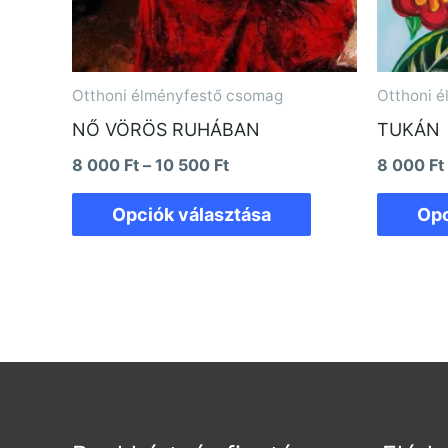
A
változatok
a
Otthoni élményfestő csomag
Otthoni 
termékoldalon
NŐ VÖRÖS RUHÁBAN
TUKÁN
választhatók
ki
8 000
Ft
–
10 500
Ft
8 000
Ft
Opciók választása
Opc
Fac
I