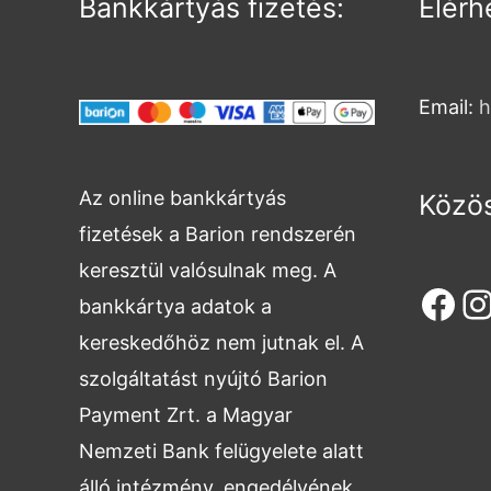
Bankkártyás fizetés:
Elérh
Email:
h
Az online bankkártyás
Közös
fizetések a Barion rendszerén
keresztül valósulnak meg. A
bankkártya adatok a
kereskedőhöz nem jutnak el. A
szolgáltatást nyújtó Barion
Payment Zrt. a Magyar
Nemzeti Bank felügyelete alatt
álló intézmény, engedélyének