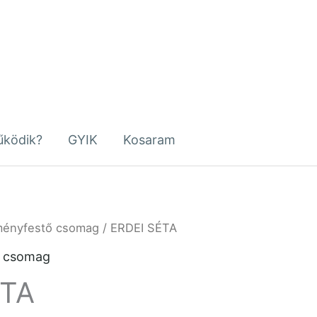
ködik?
GYIK
Kosaram
ményfestő csomag
/ ERDEI SÉTA
Ártartomány:
ő csomag
8
ÉTA
000 Ft