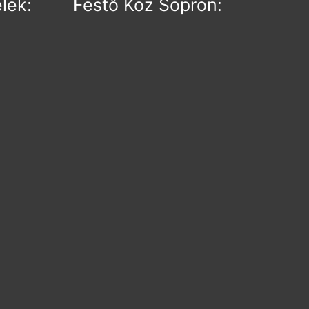
elek:
Festő Köz Sopron: