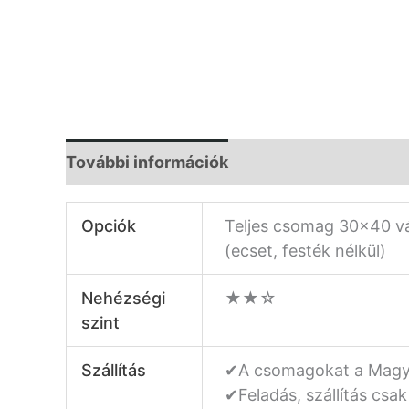
További információk
Opciók
Teljes csomag 30×40 v
(ecset, festék nélkül)
Nehézségi
★★☆
szint
Szállítás
✔A csomagokat a Magyar
✔Feladás, szállítás csa