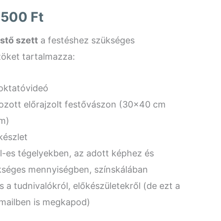
-
 500
Ft
10
stő szett
a festéshez szükséges
öket tartalmazza:
500 Ft
oktatóvideó
pozott előrajzolt festővászon (30×40 cm
m)
készlet
l-es tégelyekben, az adott képhez és
séges mennyiségben, színskálában
s a tudnivalókról, előkészületekről (de ezt a
emailben is megkapod)