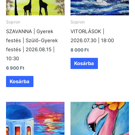
Sopron
Sopron
SZAVANNA | Gyerek
VITORLÁSOK |
festés | Szülő-Gyerek
2026.07.30 | 18:00
festés | 2026.08.15 |
8 000
Ft
10:30
Kosárba
6 900
Ft
Kosárba