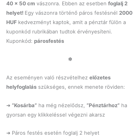
40 x 50 cm
vászonra. Ebben az esetben
foglalj 2
helyet!
Egy vászonra történő páros festésnél
2000
HUF
kedvezményt kaptok, amit a pénztár fülön a
kuponkód rubrikában tudtok érvényesíteni.
Kuponkód:
párosfestés
✽
Az eseményen való részvételhez
előzetes
helyfoglalás
szükséges, ennek menete röviden:
➜
“K
osárba”
ha még nézelődsz,
“P
énztárhoz”
ha
gyorsan egy klikkeléssel végezni akarsz
➜ Páros festés esetén foglalj 2 helyet