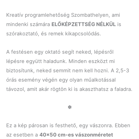
Kreatív programlehetőség Szombathelyen, ami
mindenki számára
ELŐKÉPZETTSÉG NÉLKÜL
is
szórakoztató, és remek kikapcsolódás.
A festésen egy oktató segít neked, lépésről
lépésre együtt haladunk. Minden eszközt mi
biztosítunk, neked semmit nem kell hozni. A 2,5-3
órás esemény végén egy olyan műalkotással
távozol, amit akár rögtön ki is akaszthatsz a faladra.
✽
Ez a kép párosan is festhető, egy vászonra. Ebben
az esetben a
40×50 cm-es vászonméretet