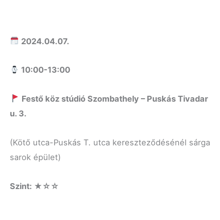
2024.04.07.
10:00-13:00
Fest
ő
köz stúdió Szombathely
–
Puskás Tivadar
u. 3
.
(Kötő utca-Puskás T. utca kereszteződésénél sárga
sarok épület)
Szint: ★☆☆