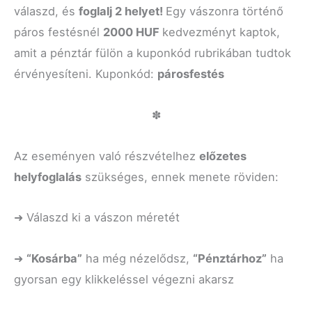
válaszd, és
foglalj 2 helyet!
Egy vászonra történő
páros festésnél
2000 HUF
kedvezményt kaptok,
amit a pénztár fülön a kuponkód rubrikában tudtok
érvényesíteni. Kuponkód:
párosfestés
✽
Az eseményen való részvételhez
előzetes
helyfoglalás
szükséges, ennek menete röviden:
➜ Válaszd ki a vászon méretét
➜
“K
osárba”
ha még nézelődsz,
“P
énztárhoz”
ha
gyorsan egy klikkeléssel végezni akarsz