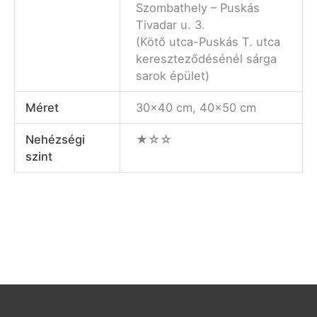
Szombathely – Puskás
Tivadar u. 3.
(Kötő utca-Puskás T. utca
kereszteződésénél sárga
sarok épület)
Méret
30×40 cm, 40×50 cm
Nehézségi
★☆☆
szint