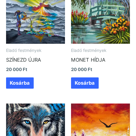
Eladó festmények
Eladó festmények
SZÍNEZD ÚJRA
MONET HÍDJA
20 000
Ft
20 000
Ft
Kosárba
Kosárba