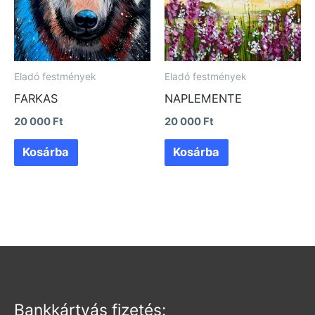
Eladó festmények
Eladó festmények
FARKAS
NAPLEMENTE
20 000
Ft
20 000
Ft
Kosárba
Kosárba
Bankkártyás fizetés: