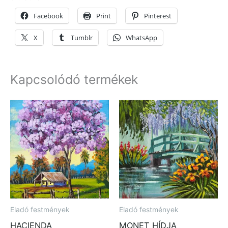
Facebook
Print
Pinterest
X
Tumblr
WhatsApp
Kapcsolódó termékek
Eladó festmények
Eladó festmények
HACIENDA
MONET HÍDJA