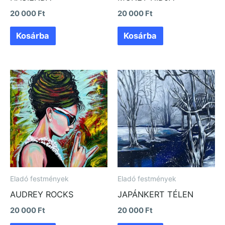
20 000
Ft
20 000
Ft
Kosárba
Kosárba
Eladó festmények
Eladó festmények
AUDREY ROCKS
JAPÁNKERT TÉLEN
20 000
Ft
20 000
Ft