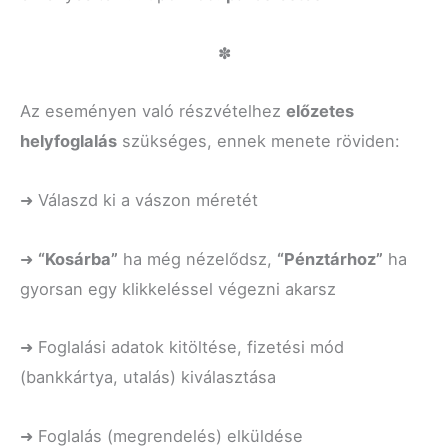
✽
Az eseményen való részvételhez
előzetes
helyfoglalás
szükséges, ennek menete röviden:
➜ Válaszd ki a vászon méretét
➜
“K
osárba”
ha még nézelődsz,
“P
énztárhoz”
ha
gyorsan egy klikkeléssel végezni akarsz
➜ Foglalási adatok kitöltése, fizetési mód
(bankkártya, utalás) kiválasztása
➜ Foglalás (megrendelés) elküldése