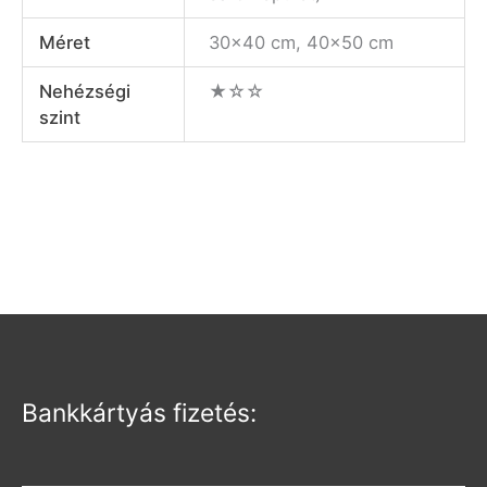
Méret
30×40 cm, 40×50 cm
Nehézségi
★☆☆
szint
Bankkártyás fizetés: