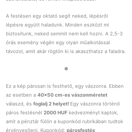
A festésen egy oktató segít neked, lépésről
lépésre együtt haladunk. Minden eszközt mi
biztosítunk, neked semmit nem kell hozni. A 2,5-3
órás esemény végén egy olyan műalkotással
távozol, amit akár rögtön ki is akaszthatsz a faladra.
✽
Ez a kép párosan is festhető, egy vászonra. Ebben
az esetben a
40×50 cm-es vászonméretet
válaszd, és
foglalj 2 helyet!
Egy vászonra történő
páros festésnél
2000 HUF
kedvezményt kaptok,
amit a pénztár fülön a kuponkód rubrikában tudtok
érvényesíteni. Kuponkód:
párosfestés