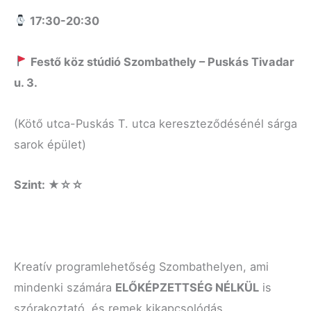
17:30-20:30
Fest
ő
köz stúdió Szombathely
–
Puskás Tivadar
u. 3
.
(Kötő utca-Puskás T. utca kereszteződésénél sárga
sarok épület)
Szint: ★☆☆
Kreatív programlehetőség Szombathelyen, ami
mindenki számára
ELŐKÉPZETTSÉG NÉLKÜL
is
szórakoztató, és remek kikapcsolódás.