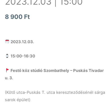
2023.12.03 | 15:00
8 900
Ft
2023.12.03.
15:00-16:30
Fest
ő
köz stúdió Szombathely
–
Puskás Tivadar
u. 3
.
(Kötő utca-Puskás T. utca kereszteződésénél sárga
sarok épület)