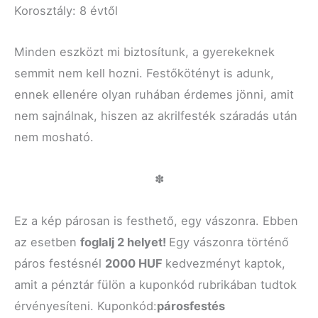
Korosztály: 8 évtől
Minden eszközt mi biztosítunk, a gyerekeknek
semmit nem kell hozni. Festőkötényt is adunk,
ennek ellenére olyan ruhában érdemes jönni, amit
nem sajnálnak, hiszen az akrilfesték száradás után
nem mosható.
✽
Ez a kép párosan is festhető, egy vászonra. Ebben
az esetben
foglalj 2 helyet!
Egy vászonra történő
páros festésnél
2000 HUF
kedvezményt kaptok,
amit a pénztár fülön a kuponkód rubrikában tudtok
érvényesíteni. Kuponkód:
párosfestés