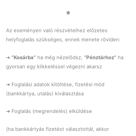
✽
Az eseményen való részvételhez előzetes
helyfoglalás szükséges, ennek menete röviden:
➜
“K
osárba”
ha még nézelődsz,
“P
énztárhoz”
ha
gyorsan egy klikkeléssel végezni akarsz
➜ Foglalási adatok kitöltése, fizetési mód
(bankkártya, utalás) kiválasztása
➜ Foglalás (megrendelés) elküldése
(ha bankkártyás fizetést választottál, akkor