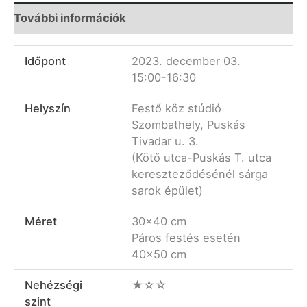
További információk
Időpont
2023. december 03.
15:00-16:30
Helyszín
Festő köz stúdió
Szombathely, Puskás
Tivadar u. 3.
(Kötő utca-Puskás T. utca
kereszteződésénél sárga
sarok épület)
Méret
30×40 cm
Páros festés esetén
40×50 cm
Nehézségi
★☆☆
szint